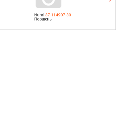
Nural
87-114907-30
RTS
Поршень
Попе