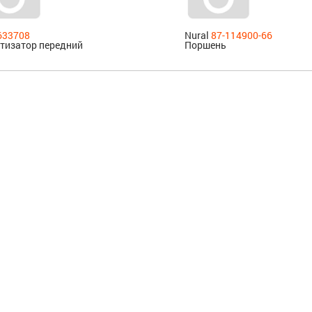
633708
Nural
87-114900-66
тизатор передний
Поршень