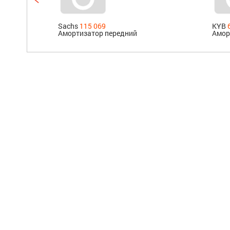
Sachs
115 069
KYB
Амортизатор передний
Амор