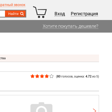
братный звонок
Вход
Регистрация
Найти
Хотите покупать дешевле?
ства
(
80
голосов
, оценка:
4.72
из
5
)